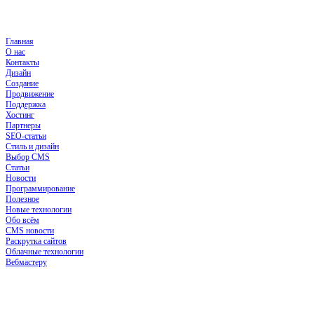
Главная
О нас
Контакты
Дизайн
Создание
Продвижение
Поддержка
Хостинг
Партнеры
SEO-статьи
Стиль и дизайн
Выбор CMS
Статьи
Новости
Программирование
Полезное
Новые технологии
Обо всём
CMS новости
Раскрутка сайтов
Облачные технологии
Вебмастеру