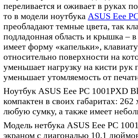
переливается и оживает в руках по
то в модели ноутбука
ASUS Eee P
преобладают темные цвета, так кл
подладонная область и крышка – в
имеет форму «капельки», клавиат
относительно поверхности на кото
уменьшает нагрузку на кисти рук 
уменьшает утомляемость от печатн
Ноутбук ASUS Eee PC 1001PXD B
компактен в своих габаритах: 262 x
любую сумку, а также имеет неболь
Модель нетбука ASUS Eee PC 10
экраном с диагональю 10.1 дюймо