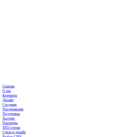
Главная
О нас
Контакты
Дизайн
Создание
Продвижение
Поддержка
Хостинг
Партнеры
SEO-статьи
Стиль и дизайн
Выбор CMS